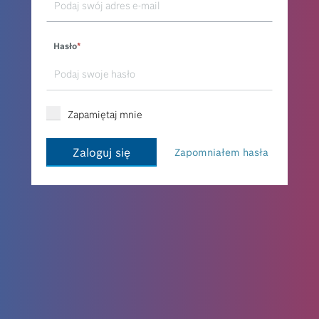
Hasło
*
Zapamiętaj mnie
Zaloguj się
Zapomniałem hasła